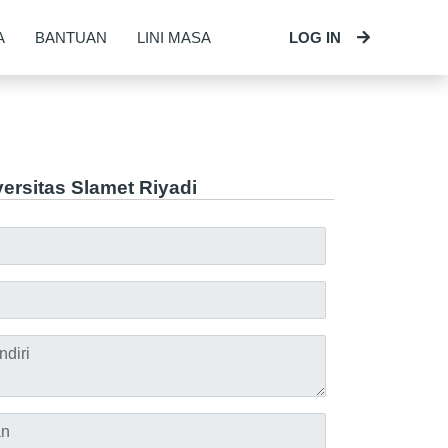
A
BANTUAN
LINI MASA
LOG IN
ersitas Slamet Riyadi